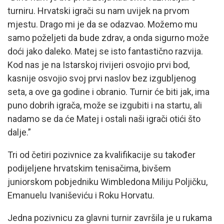
turniru. Hrvatski igrači su nam uvijek na prvom
mjestu. Drago mi je da se odazvao. Možemo mu
samo poželjeti da bude zdrav, a onda sigurno može
doći jako daleko. Matej se isto fantastično razvija.
Kod nas je na Istarskoj rivijeri osvojio prvi bod,
kasnije osvojio svoj prvi naslov bez izgubljenog
seta, a ove ga godine i obranio. Turnir će biti jak, ima
puno dobrih igrača, može se izgubiti i na startu, ali
nadamo se da će Matej i ostali naši igrači otići što
dalje.”
Tri od četiri pozivnice za kvalifikacije su također
podijeljene hrvatskim tenisačima, bivšem
juniorskom pobjedniku Wimbledona Miliju Poljičku,
Emanuelu Ivaniševiću i Roku Horvatu.
Jedna pozivnicu za glavni turnir završila je u rukama