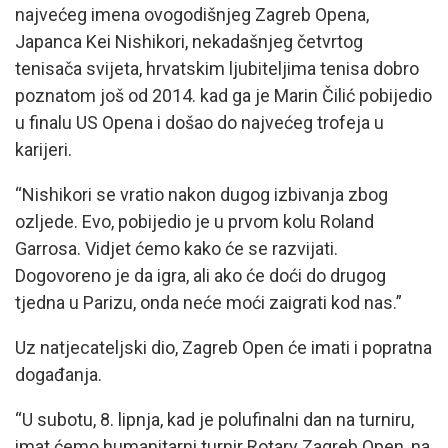
najvećeg imena ovogodišnjeg Zagreb Opena,
Japanca Kei Nishikori, nekadašnjeg četvrtog
tenisača svijeta, hrvatskim ljubiteljima tenisa dobro
poznatom još od 2014. kad ga je Marin Čilić pobijedio
u finalu US Opena i došao do najvećeg trofeja u
karijeri.
“Nishikori se vratio nakon dugog izbivanja zbog
ozljede. Evo, pobijedio je u prvom kolu Roland
Garrosa. Vidjet ćemo kako će se razvijati.
Dogovoreno je da igra, ali ako će doći do drugog
tjedna u Parizu, onda neće moći zaigrati kod nas.”
Uz natjecateljski dio, Zagreb Open će imati i popratna
događanja.
“U subotu, 8. lipnja, kad je polufinalni dan na turniru,
imat ćemo humanitarni turnir Rotary Zagreb Open, na