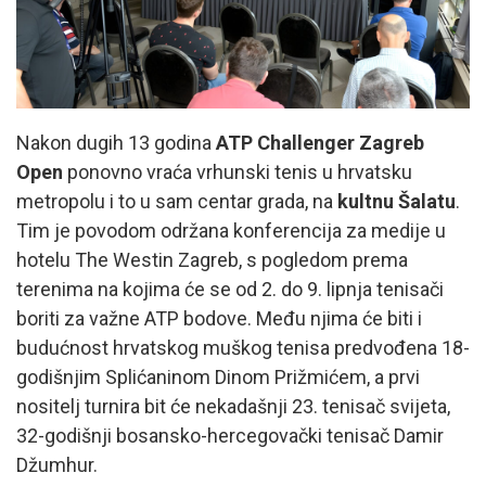
Nakon dugih 13 godina
ATP Challenger Zagreb
Open
ponovno vraća vrhunski tenis u hrvatsku
metropolu i to u sam centar grada, na
kultnu Šalatu
.
Tim je povodom održana konferencija za medije u
hotelu The Westin Zagreb, s pogledom prema
terenima na kojima će se od 2. do 9. lipnja tenisači
boriti za važne ATP bodove. Među njima će biti i
budućnost hrvatskog muškog tenisa predvođena 18-
godišnjim Splićaninom Dinom Prižmićem, a prvi
nositelj turnira bit će nekadašnji 23. tenisač svijeta,
32-godišnji bosansko-hercegovački tenisač Damir
Džumhur.