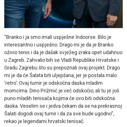
“Branko i ja smo imali uspješne Indoorse. Bilo je
interesantno i uspješno. Drago mi je da je Branko
oživio tenis i da je dašak svježeg zraka opet udahnuo
u Zagreb. Zahvalio bih se Vladi Republike Hrvatske i
Gradu Zagrebu što su prepoznali ovaj projekt. Drago
mi je da će Šalata biti uljepšana, jer je postala malo
‘retro’. Ovaj turnir je odskočna daska mladim
momcima. Dino Prižmić je već odskočio, ali tu je još
puno mladih tenisača kojima će ovo biti odskočna
daska. Veselim se i jedva čekam da se na prekrasnoj
Šalati dogodi ovaj turnir i da za sve bude ugodno”,
rekao je legendarni hrvatski tenisač.