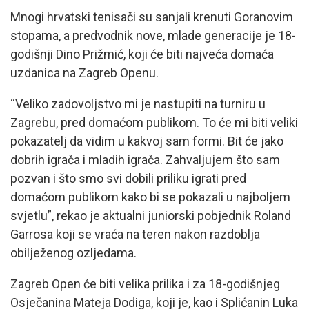
Mnogi hrvatski tenisači su sanjali krenuti Goranovim
stopama, a predvodnik nove, mlade generacije je 18-
godišnji Dino Prižmić, koji će biti najveća domaća
uzdanica na Zagreb Openu.
“Veliko zadovoljstvo mi je nastupiti na turniru u
Zagrebu, pred domaćom publikom. To će mi biti veliki
pokazatelj da vidim u kakvoj sam formi. Bit će jako
dobrih igrača i mladih igrača. Zahvaljujem što sam
pozvan i što smo svi dobili priliku igrati pred
domaćom publikom kako bi se pokazali u najboljem
svjetlu”, rekao je aktualni juniorski pobjednik Roland
Garrosa koji se vraća na teren nakon razdoblja
obilježenog ozljedama.
Zagreb Open će biti velika prilika i za 18-godišnjeg
Osječanina Mateja Dodiga, koji je, kao i Splićanin Luka