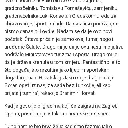
ovom poslu. Zahvalio bih se Gradu Zagrebu,
gradonačelniku Tomislavu Tomaševiću, zamjeniku
gradonačelnika Luki Korlaetu i Gradskom uredu za
obrazovanje, sport i mlade. Da nas nisu podržali, ne
bismo danas bili ovdje. Nadam se da je ovo novi
početak. Čitava priča nije samo ovaj turnir, nego i
uređenje Šalate. Drago mi je da je ovu našu inicijativu
podržalo Ministarstvo turizma i sporta. Drago mi je
da je država krenula u tom smjeru. Fantastično je to
što događa, što rezultira jako lijepim sportskim
događanjima u Hrvatskoj. Jako mi je drago i da je
Goran opet uz nas, za sada bez funkcije, ali kao
prijatelj turnira”, rekao je Branimir Horvat.
Kad je govorio o igračima koji će zaigrati na Zagreb
Openu, posebno je istaknuo hrvatske tenisače.
“Dino nam je bio prva želja kad smo razmišljali o