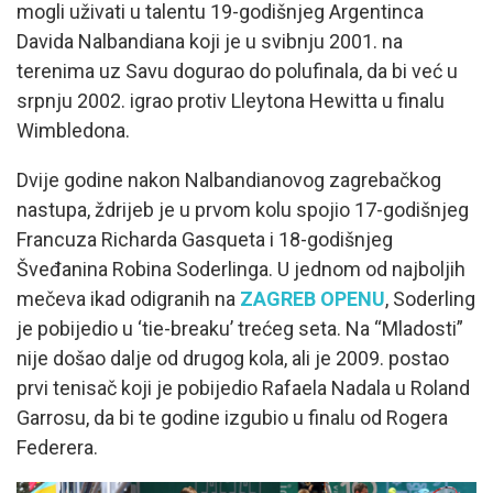
mogli uživati u talentu 19-godišnjeg Argentinca
Davida Nalbandiana koji je u svibnju 2001. na
terenima uz Savu dogurao do polufinala, da bi već u
srpnju 2002. igrao protiv Lleytona Hewitta u finalu
Wimbledona.
Dvije godine nakon Nalbandianovog zagrebačkog
nastupa, ždrijeb je u prvom kolu spojio 17-godišnjeg
Francuza Richarda Gasqueta i 18-godišnjeg
Šveđanina Robina Soderlinga. U jednom od najboljih
mečeva ikad odigranih na
ZAGREB OPENU
, Soderling
je pobijedio u ‘tie-breaku’ trećeg seta. Na “Mladosti”
nije došao dalje od drugog kola, ali je 2009. postao
prvi tenisač koji je pobijedio Rafaela Nadala u Roland
Garrosu, da bi te godine izgubio u finalu od Rogera
Federera.