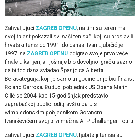
Zahvaljujući
ZAGREB OPENU
, na tim su terenima
svoj talent pokazali svi naši tenisači koji su proslavili
hrvatski tenis od 1991. do danas. Ivan Ljubičić je
1997. na
ZAGREB OPENU
odigrao svoje prvo veće
finale u karijeri, ali još nije bio dovoljno igrački sazrio
da bi tog dana svladao Španjolca Alberta
Berasateguija, koji je samo tri godine prije bio finalist
Roland Garrosa. Budući pobjednik US Opena Marin
Čilić se 2004. kao 15-godišnjak predstavio
zagrebačkoj publici odigravši u paru s
wimbledonskim pobjednikom Goranom
Ivaniševićem svoj prvi meč na ATP Challenger Touru.
Zahvaljujući
ZAGREB OPENU
, ljubitelji tenisa su