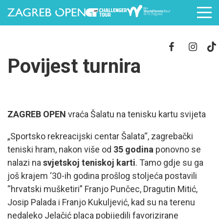
Povijest turnira
ZAGREB OPEN
vraća Šalatu na tenisku kartu svijeta
„Sportsko rekreacijski centar Šalata“, zagrebački
teniski hram, nakon više od
35 godina
ponovno se
nalazi na
svjetskoj teniskoj karti
. Tamo gdje su ga
još krajem ‘30-ih godina prošlog stoljeća postavili
“hrvatski mušketiri” Franjo Punčec, Dragutin Mitić,
Josip Palada i Franjo Kukuljević, kad su na terenu
nedaleko Jelačić placa pobijedili favorizirane