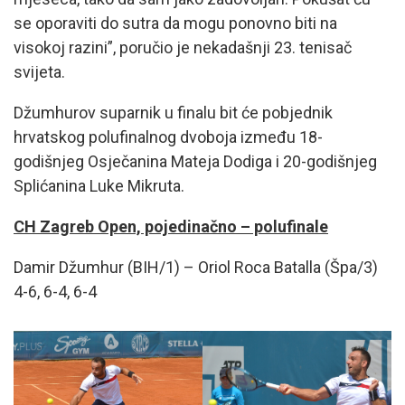
se oporaviti do sutra da mogu ponovno biti na
visokoj razini”, poručio je nekadašnji 23. tenisač
svijeta.
Džumhurov suparnik u finalu bit će pobjednik
hrvatskog polufinalnog dvoboja između 18-
godišnjeg Osječanina Mateja Dodiga i 20-godišnjeg
Splićanina Luke Mikruta.
CH Zagreb Open, pojedinačno – polufinale
Damir Džumhur (BIH/1) – Oriol Roca Batalla (Špa/3)
4-6, 6-4, 6-4