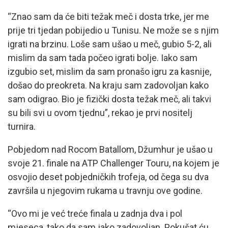
“Znao sam da će biti težak meč i dosta trke, jer me
prije tri tjedan pobijedio u Tunisu. Ne može se s njim
igrati na brzinu. Loše sam ušao u meč, gubio 5-2, ali
mislim da sam tada počeo igrati bolje. Iako sam
izgubio set, mislim da sam pronašo igru za kasnije,
došao do preokreta. Na kraju sam zadovoljan kako
sam odigrao. Bio je fizički dosta težak meč, ali takvi
su bili svi u ovom tjednu”, rekao je prvi nositelj
turnira.
Pobjedom nad Rocom Batallom, Džumhur je ušao u
svoje 21. finale na ATP Challenger Touru, na kojem je
osvojio deset pobjedničkih trofeja, od čega su dva
završila u njegovim rukama u travnju ove godine.
“Ovo mi je već treće finala u zadnja dva i pol
mjeseca, tako da sam jako zadovoljan. Pokušat ću