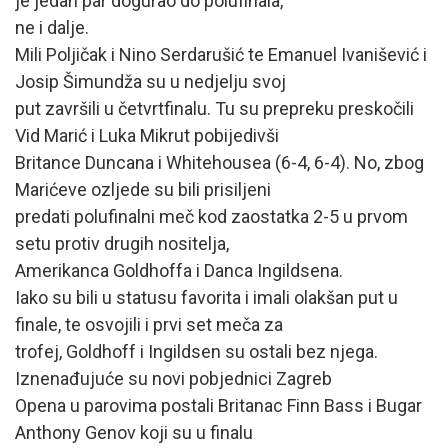
je jedan par dogurao do polufinala,
ne i dalje.
Mili Poljičak i Nino Serdarušić te Emanuel Ivanišević i
Josip Šimundža su u nedjelju svoj
put završili u četvrtfinalu. Tu su prepreku preskočili
Vid Marić i Luka Mikrut pobijedivši
Britance Duncana i Whitehousea (6-4, 6-4). No, zbog
Marićeve ozljede su bili prisiljeni
predati polufinalni meč kod zaostatka 2-5 u prvom
setu protiv drugih nositelja,
Amerikanca Goldhoffa i Danca Ingildsena.
Iako su bili u statusu favorita i imali olakšan put u
finale, te osvojili i prvi set meča za
trofej, Goldhoff i Ingildsen su ostali bez njega.
Iznenađujuće su novi pobjednici Zagreb
Opena u parovima postali Britanac Finn Bass i Bugar
Anthony Genov koji su u finalu