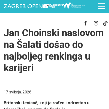
Jan Choinski naslovom
na Šalati došao do
najboljeg renkinga u
karijeri
17 svibnja, 2026
Britanski tenisač, koji je rođen i odrastao u