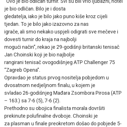
“Ovo je bio odličan turnir. Svi su bili vrlo ljubazni, hotel
je bio odličan. Bilo je i dosta
gledatelja, iako je bilo jako puno kiše kroz cijeli
tjedan. To je bilo jako izazovno za nas
igrače, ali smo nekako uspjeli odigrati sve mečeve i
dovesti turnir do kraja na najbolji
mogući način”, rekao je 29-godišnji britanski tenisač
Jan Choinski koji je bio najbolje
rangirani tenisač ovogodišnjeg ATP Challenger 75
“Zagreb Opena”.
Opravdao je status prvog nositelja pobjedom u
dvosatnom nedjeljnom finalu, u kojem je
svladao 26-godišnjeg Mađara Zsombora Pirosa (ATP
– 163.) sa 7-6 (5), 7-6 (2).
Prethodno su obojica finalista morala dovršiti
prekinute polufinalne dvoboje. Choinski je
za plasman u finale preokretom došao do pobjede 5-