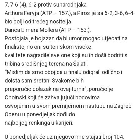
7, 7-6 (4), 6-2 protiv sunarodnjaka
Arthura Feryja (ATP – 157.), a Piros je sa 6-2, 3-6, 6-4
bio bolji od trećeg nositelja
Danca Elmera Mollera (ATP – 153.).
Postojala je bojazan da bi umor mogao utjecati na
finaliste, no oni su teniskom visoke
kvalitete nagradile sve one koji su ih došli bodriti s
tribina središnjeg terena na Šalati.
“Mislim da smo obojica u finalu odigrali odlično i
doista sam sretan. Svakome bih
preporučio dolazak na ovaj turnir”, poručio je
Choinski koji će zahvaljujući bodovima
osvojenim u svom premijernom nastupu na Zagreb
Openu u ponedjeljak dođi do
najboljeg renkinga u karijeri.
U ponedjeljak će uz njegovo ime stajati broj 104.