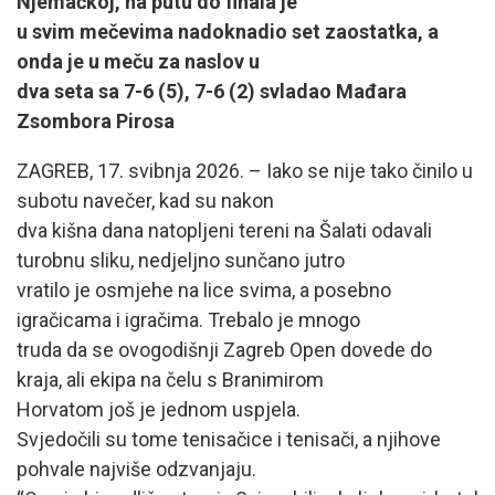
Njemačkoj, na putu do finala je
u svim mečevima nadoknadio set zaostatka, a
onda je u meču za naslov u
dva seta sa 7-6 (5), 7-6 (2) svladao Mađara
Zsombora Pirosa
ZAGREB, 17. svibnja 2026. – Iako se nije tako činilo u
subotu navečer, kad su nakon
dva kišna dana natopljeni tereni na Šalati odavali
turobnu sliku, nedjeljno sunčano jutro
vratilo je osmjehe na lice svima, a posebno
igračicama i igračima. Trebalo je mnogo
truda da se ovogodišnji Zagreb Open dovede do
kraja, ali ekipa na čelu s Branimirom
Horvatom još je jednom uspjela.
Svjedočili su tome tenisačice i tenisači, a njihove
pohvale najviše odzvanjaju.